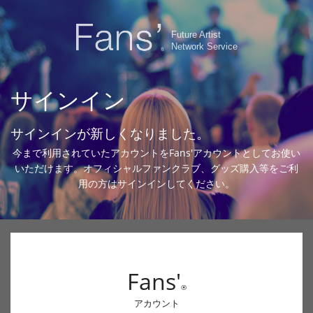
Future Artist
Network Service
サインイン
サインインが新しくなりました。
今まで利用されていたアカウントをFans'アカウントとしてお使い
いただけます。オフィシャルファンクラブ、グッズ購入等をご利
用の方はサインインしてください。
Fans'
®
アカウント