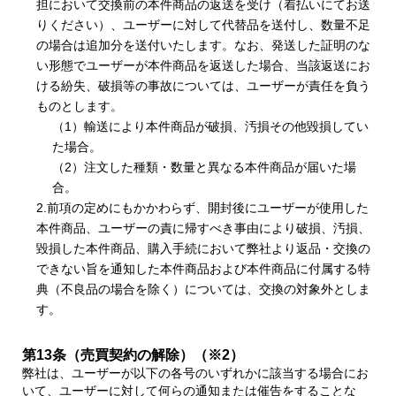
担において交換前の本件商品の返送を受け（着払いにてお送
りください）、ユーザーに対して代替品を送付し、数量不足
の場合は追加分を送付いたします。なお、発送した証明のな
い形態でユーザーが本件商品を返送した場合、当該返送にお
ける紛失、破損等の事故については、ユーザーが責任を負う
ものとします。
（1）輸送により本件商品が破損、汚損その他毀損してい
た場合。
（2）注文した種類・数量と異なる本件商品が届いた場
合。
2.前項の定めにもかかわらず、開封後にユーザーが使用した
本件商品、ユーザーの責に帰すべき事由により破損、汚損、
毀損した本件商品、購入手続において弊社より返品・交換の
できない旨を通知した本件商品および本件商品に付属する特
典（不良品の場合を除く）については、交換の対象外としま
す。
第13条（売買契約の解除）（※2）
弊社は、ユーザーが以下の各号のいずれかに該当する場合にお
いて、ユーザーに対して何らの通知または催告をすることな