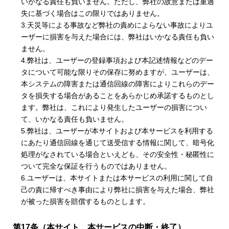
いかなる責任も負いません。ただし、弊社の故意または重過
失に基づく場合はこの限りではありません。
3.天災等による事故など弊社の責めによらない事故によりユ
ーザーに損害を与えた場合には、弊社はいかなる責任も負い
ません。
4.弊社は、ユーザーの登録事項および本記述情報などのデー
タについて可能な限りその保存に努めますが、ユーザーは、
本システムの障害または通信回線の障害によりこれらのデー
タを損失する場合があることをあらかじめ承諾するものとし
ます。弊社は、これにより発生したユーザーの損害につい
て、いかなる責任も負いません。
5.弊社は、ユーザーが本サイトおよび本サービスを利用する
にあたり通信回線を通じて送受信する情報に関して、暗号化
処理がなされている場合といえども、その安全性・秘匿性に
ついて完全な保証を行うものではありません。
6.ユーザーは、本サイトまたは本サービスの利用に関して自
己の責に帰すべき事由により弊社に損害を与えた場合、弊社
が被った損害を賠償するものとします。
第17条（本サイト、本サービスの中断・終了）