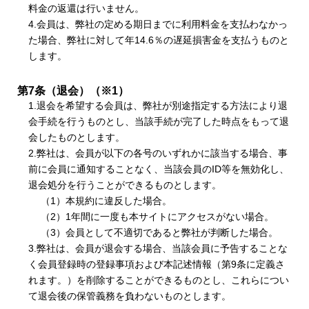
料金の返還は行いません。
4.会員は、弊社の定める期日までに利用料金を支払わなかっ
た場合、弊社に対して年14.6％の遅延損害金を支払うものと
します。
第7条（退会）（※1）
1.退会を希望する会員は、弊社が別途指定する方法により退
会手続を行うものとし、当該手続が完了した時点をもって退
会したものとします。
2.弊社は、会員が以下の各号のいずれかに該当する場合、事
前に会員に通知することなく、当該会員のID等を無効化し、
退会処分を行うことができるものとします。
（1）本規約に違反した場合。
（2）1年間に一度も本サイトにアクセスがない場合。
（3）会員として不適切であると弊社が判断した場合。
3.弊社は、会員が退会する場合、当該会員に予告することな
く会員登録時の登録事項および本記述情報（第9条に定義さ
れます。）を削除することができるものとし、これらについ
て退会後の保管義務を負わないものとします。