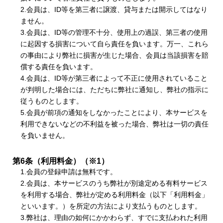
2.会員は、ID等を第三者に譲渡、貸与または開示してはなり
ません。
3.会員は、ID等の管理不十分、使用上の過誤、第三者の使用
に起因する損害について自ら責任を負います。万一、これら
の事由により弊社に損害が生じた場合、会員は当該損害を賠
償する責任を負います。
4.会員は、ID等が第三者によって不正に使用されていること
が判明した場合には、ただちに弊社に通知し、弊社の指示に
従うものとします。
5.会員が前項の通知をしなかったことにより、本サービスを
利用できないなどの不利益を被った場合、弊社は一切の責任
を負いません。
第6条（利用料金）（※1）
1.会員の登録申請は無料です。
2.会員は、本サービスのうち弊社が別途定める有料サービス
を利用する場合、弊社が定める利用料金（以下「利用料金」
といいます。）を所定の方法により支払うものとします。
3.弊社は、理由の如何にかかわらず、すでに支払われた利用