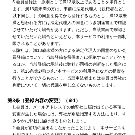
5.会員登録は、原則として満13歳以上であることを条件とし
ます。満13歳未満の方は、事前に法定代理人（親権者など、
以下同じ。）の同意を得てから登録するものとし、満13歳未
満と思われる方には法定代理人の同意につき別途書面で確認
させていただく場合があります。ただし、当該書面で確認さ
せていただいた場合といえども、本サービスの利用が一部制
限されることがあります。
6.弊社は、満13歳未満の方による法定代理人の同意のない会
員登録について、当該登録を留保または拒絶することができ
るほか、当該登録の承諾後に弊社が同様の判断をした場合に
は、第15条第2項に従い本サービスの利用停止などの措置を
行うことができるものとし、当該申込者または会員は弊社の
判断について一切の異議を申し立てないものとします。
第3条（登録内容の変更）（※1）
1.会員は、メールアドレスその他弊社に届け出ている事項に
変更が生じた場合には、弊社が別途指定する方法により、す
みやかに弊社に届け出るものとします。
2.会員が前項の届出をしなかったことにより、本サービスを
利用できないなどの不利益を被った場合、弊社は一切の責任