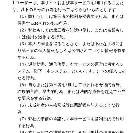
1.ユーザーは、本サイトおよび本サービスを利用するにあた
り、以下の各号の行為を行ってはならないものとします。
（1）弊社もしくは第三者の権利を侵害する行為、または
侵害するおそれのある行為。
（2）弊社もしくは第三者を誹謗中傷し、または名誉もし
くは信用を毀損する行為。
（3）本人の同意を得ることなく、または不正な手段によ
り第三者の個人情報もしくは公開されていない情報を収集
する行為。
（4）通信妨害、通信傍受、本サービスの運営に供するシ
ステム（以下「本システム」といいます。）への侵入にあ
たる行為。
（5）自らまたは第三者を利用して行われる脅迫的言辞、
詐欺的言辞、暴力的行為、または法的な責任を超えて不当
な要求をする行為。
（6）未成年者の人格形成等に悪影響を与えるような行
為。
（7）弊社の事前の承諾なく本サービスを営利目的で利用
する行為。
（8）本サービスの運営を妨げ、または弊社の信用を毀損