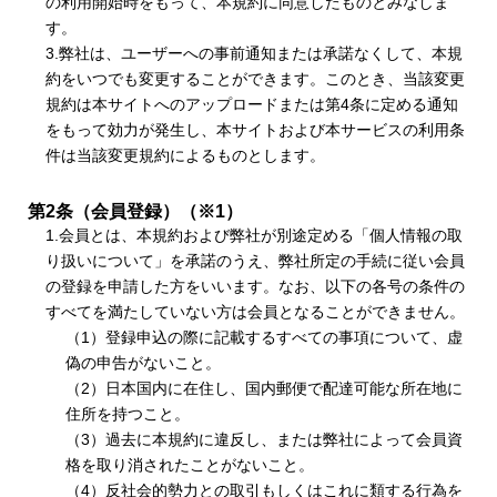
の利用開始時をもって、本規約に同意したものとみなしま
す。
3.弊社は、ユーザーへの事前通知または承諾なくして、本規
約をいつでも変更することができます。このとき、当該変更
規約は本サイトへのアップロードまたは第4条に定める通知
をもって効力が発生し、本サイトおよび本サービスの利用条
件は当該変更規約によるものとします。
第2条（会員登録）（※1）
1.会員とは、本規約および弊社が別途定める「個人情報の取
り扱いについて」を承諾のうえ、弊社所定の手続に従い会員
の登録を申請した方をいいます。なお、以下の各号の条件の
すべてを満たしていない方は会員となることができません。
（1）登録申込の際に記載するすべての事項について、虚
偽の申告がないこと。
（2）日本国内に在住し、国内郵便で配達可能な所在地に
住所を持つこと。
（3）過去に本規約に違反し、または弊社によって会員資
格を取り消されたことがないこと。
（4）反社会的勢力との取引もしくはこれに類する行為を