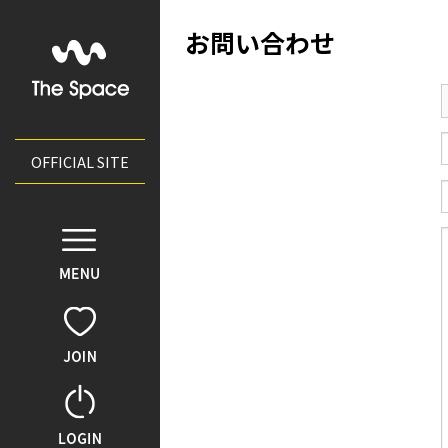
お問い合わせ
INFORMATION
HYUNBIN CIRCLE
NEWS
OFFICIAL SITE
SUPPORT
VOTE
PHOTO
MOVIE
BIN'S MESSAGE
REPORT
FAN LETTER
WEBZINE
ARCHIVE