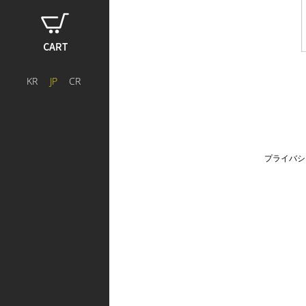
SHOP
FAQ
OFFICIAL SITE
KR
JP
CR
プライバシ